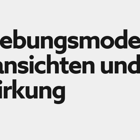
ebungsmodell
nsichten un
irkung