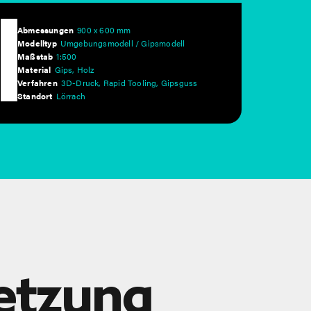
Abmessungen
900 x 600 mm
Modelltyp
Umgebungsmodell / Gipsmodell
Maßstab
1:500
Material
Gips, Holz
Verfahren
3D-Druck, Rapid Tooling, Gipsguss
Standort
Lörrach
setzung