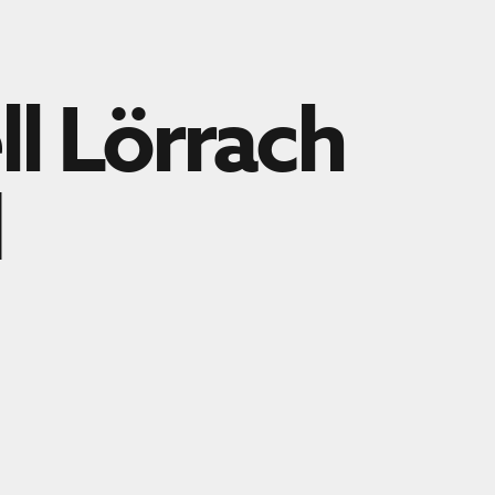
 Lörrach
d