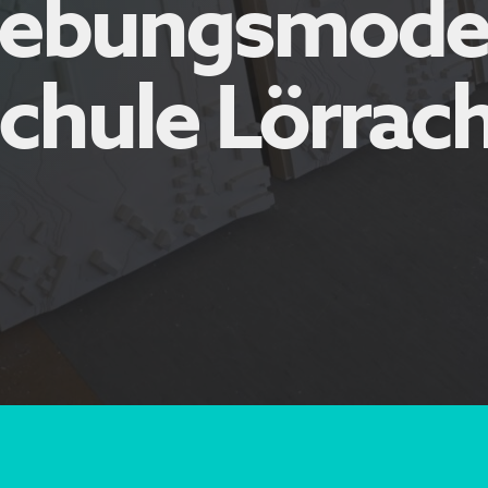
ebungsmodel
hule Lörrac