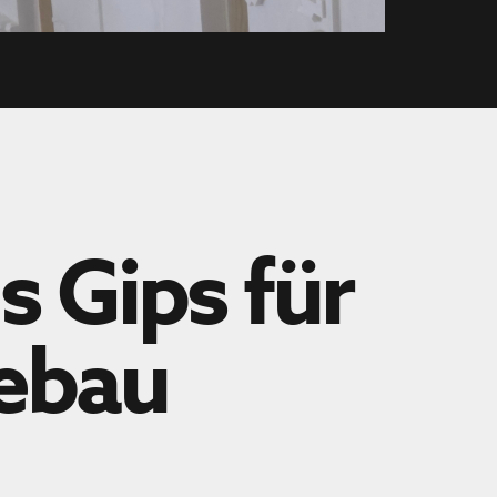
 Gips für
ebau