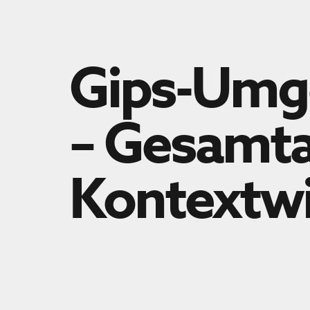
Gips-Umg
– Gesamta
Kontextw