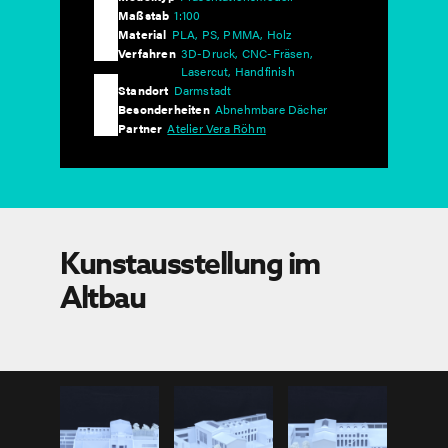
Maßstab
1:100
Material
PLA, PS, PMMA, Holz
Verfahren
3D-Druck, CNC-Fräsen,
Lasercut, Handfinish
Standort
Darmstadt
Besonderheiten
Abnehmbare Dächer
Partner
Atelier Vera Röhm
Kunstausstellung im
Altbau