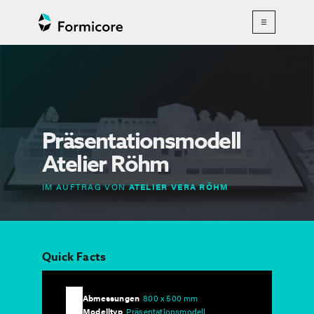
☰
Präsentationsmodell
Atelier Röhm
IM AUFTRAG VON
ATELIER VERA RÖHM
Quick Facts
Abmessungen
800 x 500 mm
Modelltyp
Präsentationsmodell