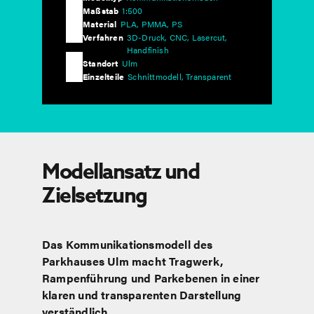
Maßstab
1:500
Material
PLA, PMMA, PS
Verfahren
3D-Druck, CNC, Lasercut,
Handfinish
Standort
Ulm
Einzelteile
Schnittmodell, Transparent
Modellansatz und
Zielsetzung
Das Kommunikationsmodell des
Parkhauses Ulm macht Tragwerk,
Rampenführung und Parkebenen in einer
klaren und transparenten Darstellung
verständlich.