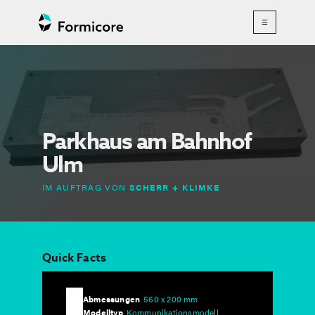
☰
Parkhaus am Bahnhof
Ulm
IM AUFTRAG VON
SCHERR + KLIMKE
Quick Facts
Abmessungen
560 x 200 mm
Modelltyp
Kommunikationsmodell